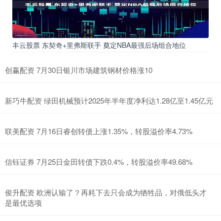
丰云股票 东契奇+里弗斯联手 奠定NBA最强后场组合地位
创赢配资 7月30日银川市场建筑钢材价格涨10
新巧牛配资 绿田机械预计2025年半年度净利达1.28亿至1.45亿元
联美配资 7月16日睿创转债上涨1.35%，转股溢价率4.73%
信钰证券 7月25日金田转债下跌0.4%，转股溢价率49.68%
俊升配资 欧洲认输了？再耗下去只会成为牺牲品，对俄低头才
是最优选项