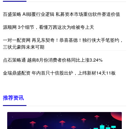
百盛策略 AI颠覆行业逻辑 私募资本市场重估软件赛道价值
源顺网 3个细节，看懂万茜这次为啥被夸上天
一对一配资网 再见东契奇！恭喜基德！独行侠大手笔签约，
三状元豪阵未来可期
点石策略通 越南8月份消费者价格同比上涨3.24%
金瑞鼎盛配资 年内首只十倍股出炉，上纬新材14天11板
推荐资讯