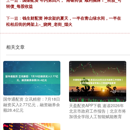
上一篇：
国榮配资 年内第四只，“南银转债”顺利摘牌！_转股_可
转债_每股收益
下一篇：
钱生财配资 神农架的夏天，一半在青山绿水间，一半在
松柏后街的烤架上~_烧烤_老街_烟火
相关文章
国华通配资 立讯精密：7月18日
融资买入2.77亿元，融资融券余
天盈配资APP下载 速读2026年
额28.4亿元
北京市政府工作报告｜北京市将
加强全学段人工智能赋能教育