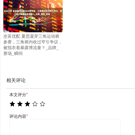
垒富优配 夏思凝穿三角运动裤
参赛，三角裤内收过窄引争议，
被指衣着暴露博流量？_品牌_
赛场_瞬间
相关评论
本文评分
*
评论内容
*