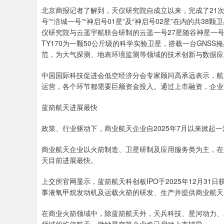
北京商报记者了解到，天仪研究院自成立以来，完成了21次
号”“涪城一号”“神启号01星”及“神启号02星”在内的共38
仪研究院与云遥宇航联合研制的云遥一号27星随谷神星一号
TY170为一颗50公斤级的科学实验卫星，搭载一台GN
范，为大气探测、地表环境监测等领域的技术创新与数据应
中国国际科技促进会低空经济分会专家顾问高承远表示，航
运营，各个环节都需要巨额资金投入。通过上市融资，企业
蓝箭航天进展最快
政策、行业驱动下，商业航天企业自2025年7月以来掀起
商业航天企业以火箭制造、卫星研制及应用服务类为主，在
天目前进展最快。
上交所官网显示，蓝箭航天科创板IPO于2025年12月3
事液氧甲烷发动机及运载火箭的研发、生产并提供商业航天
在商业火箭领域中，除蓝箭航天外，天兵科技、星河动力、