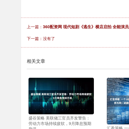
上一篇：
360配资网 现代短剧《逃生》横店启拍 全能演
下一篇：没有了
相关文章
盛谷策略 美联储三官员齐发警告：
劳动力市场持续疲软，9月降息预期
汇盈策略 一
升温