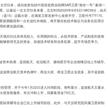
太空任务，成功发射包括中国首批商业组网SAR卫星“海丝一号”“巢湖一
颗卫星。以最近一次太空任务来看，北京时间2025年9月5日19时39分，由天
（遥15）运载火箭，在酒泉卫星发射中心发射升空，卫星代号TY170。
SS掩星探测载荷和一台长波红外相机，将开展在轨技术验证与业务化应用示
用积累实践经验。
天项目往往具有高投入、长周期的特点，从技术研发、产品制造到发射
能够获得充足的资金，加速技术研发和业务拓展，提升市场竞争力。
一波资本热潮，蓝箭航天、屹信航天、微纳星空等企业相继启动上市辅导。
这波商业航天资本热潮中，商业火箭、商业卫星企业居多，其中蓝箭航
1日获得受理，并于今年1月22日进入问询阶段。资料显示，蓝箭航天主要从
火箭发射服务。本次冲刺上市，拟募集资金75亿元。
星际荣耀等企业已在上市辅导阶段。此外，与天仪研究院同属卫星研制