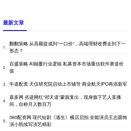
最新文章
翻翻策略 从高额提成到“一口价”，高端理财收费走到下一
1、
形态？
百盛策略 AI颠覆行业逻辑 私募资本市场重估软件赛道价
2、
值
牛道配资 天仪研究院启动上市辅导 商业航天IPO再添新军
3、
嘉多网 劣迹网红“祁天道”蒙面复出，现身旗下艺人直播
4、
间，自称月入数百万
360配资网 现代短剧《逃生》横店启拍 全能演员王志圆饰
5、
演小凯续写演艺精彩