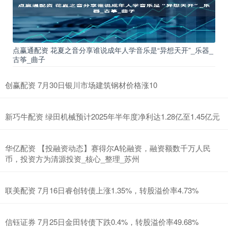
点赢通配资 花夏之音分享谁说成年人学音乐是“异想天开”_乐器_
古筝_曲子
创赢配资 7月30日银川市场建筑钢材价格涨10
新巧牛配资 绿田机械预计2025年半年度净利达1.28亿至1.45亿元
华亿配资 【投融资动态】赛得尔A轮融资，融资额数千万人民
币，投资方为清源投资_核心_整理_苏州
联美配资 7月16日睿创转债上涨1.35%，转股溢价率4.73%
信钰证券 7月25日金田转债下跌0.4%，转股溢价率49.68%