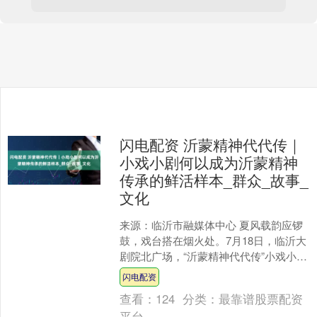
闪电配资 沂蒙精神代代传｜
小戏小剧何以成为沂蒙精神
传承的鲜活样本_群众_故事_
文化
来源：临沂市融媒体中心 夏风载韵应锣
鼓，戏台搭在烟火处。7月18日，临沂大
剧院北广场，“沂蒙精神代代传”小戏小剧
市级决赛成功举办。一个个鲜活剧目，
闪电配资
如文化“轻骑兵....
查看：
124
分类：
最靠谱股票配资
平台