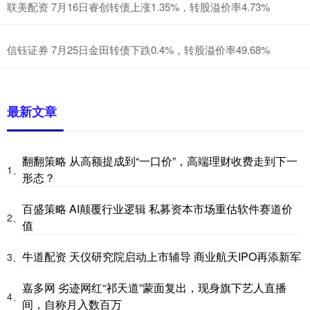
联美配资 7月16日睿创转债上涨1.35%，转股溢价率4.73%
信钰证券 7月25日金田转债下跌0.4%，转股溢价率49.68%
最新文章
翻翻策略 从高额提成到“一口价”，高端理财收费走到下一
1、
形态？
百盛策略 AI颠覆行业逻辑 私募资本市场重估软件赛道价
2、
值
牛道配资 天仪研究院启动上市辅导 商业航天IPO再添新军
3、
嘉多网 劣迹网红“祁天道”蒙面复出，现身旗下艺人直播
4、
间，自称月入数百万